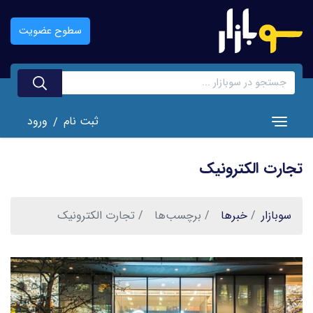
رفتن
به
سطوح عضویت
محتوای
اصلی
ثبت نام
ورود
/
Toggle navigation
تجارت الکترونیک
سوبازار
خبر‌ها
برچسب‌ها
تجارت الکترونیک