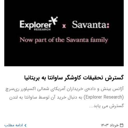
گسترش تحقیقات کاوشگر ساوانتا به بریتانیا
آژانس بینش و داده‌ی خریداران آمریکای شمالی اکسپلورر ری‌سرچ
(Explorer Research) به دنبال خرید آن توسط ساوانتا به لندن
گسترش می یابد...
خرداد 1403
ادامه مطلب