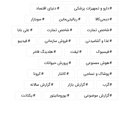
دارو و تجهیزات پزشکی
دنیای اقتصاد
دیجی‌کالا
ریالیتی‌ماین
سوبازار
شاخص تجارت
شاخص تجارت
علی بابا
غذا و آشامیدنی
فروش سازمانی
فیدیبو
فیسبوک
لیفت
هلدینگ فاخر
هوش مصنوعی
پرورش حیوانات
پوشاک و نساجی
کانتار
کرونا
گرب
گزارش بازار
گزارش سالانه
گزارش موضوعی
یورومانیتور
یکتانت