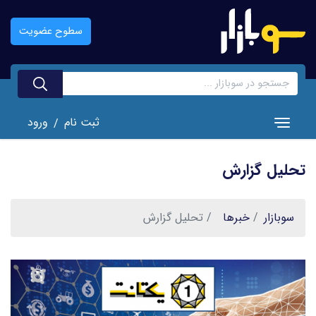
رفتن
به
سطوح عضویت
محتوای
اصلی
ثبت نام
ورود
/
Toggle navigation
تحلیل گزارش
سوبازار
خبر‌ها
تحلیل گزارش