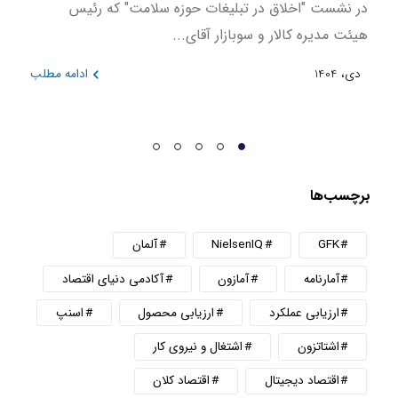
در نشست "اخلاق در تبلیغات حوزه سلامت" که رئیس
این ن
هیئت مدیره کالار و سوبازار آقای...
در بازه 
دی، 1404
ادامه مطلب
دی، 404
برچسب‌ها
GFK
NielsenIQ
آلمان
آمارنامه
آمازون
آکادمی دنیای اقتصاد
ارزیابی عملکرد
ارزیابی محصول
اسنپ
اشتاتزون
اشتغال و نیروی کار
اقتصاد دیجیتال
اقتصاد کلان