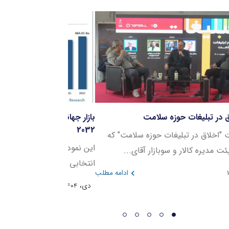
نل اخلاق در تبلیغات حوزه سلامت
بازار جهانی خدمات در
2032
ر نشست "اخلاق در تبلیغات حوزه سلامت" که
این نمودار روند رشد 
ئیس هیئت مدیره کالار و سوبازار آقای...
انتخابی را در بازه زمانی ۲۰۲۳ ت
دی، 1404
ادامه مطلب
دی، 1404