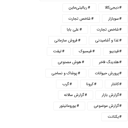
دیجی‌کالا
ریالیتی‌ماین
سوبازار
شاخص تجارت
شاخص تجارت
علی بابا
غذا و آشامیدنی
فروش سازمانی
فیدیبو
فیسبوک
لیفت
هلدینگ فاخر
هوش مصنوعی
پرورش حیوانات
پوشاک و نساجی
کانتار
کرونا
گرب
گزارش بازار
گزارش سالانه
گزارش موضوعی
یورومانیتور
یکتانت