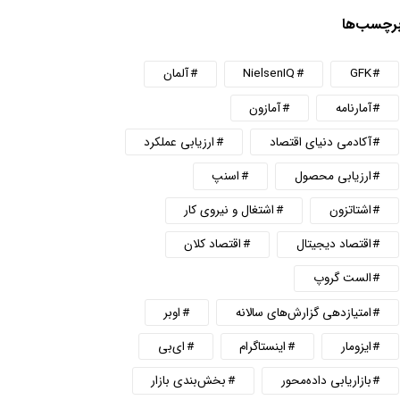
رچسب‌ها
GFK
NielsenIQ
آلمان
آمارنامه
آمازون
آکادمی دنیای اقتصاد
ارزیابی عملکرد
ارزیابی محصول
اسنپ
اشتاتزون
اشتغال و نیروی کار
اقتصاد دیجیتال
اقتصاد کلان
الست گروپ
امتیازدهی گزارش‌های سالانه
اوبر
ایزومار
اینستاگرام
ای‌بی
بازاریابی داده‌محور
بخش‌بندی بازار