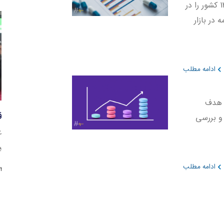
سازمان غذا و داروی ایران، آمارنامه دارویی سال 1399 کشور را در
 در بازار
ادامه مطلب
مه دارویی ایران (فارما 360) با هدف
پ
و بررسی
د
ر
ادامه مطلب