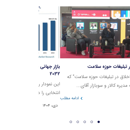
نل اخلاق در تبلیغات حوزه سلامت
بازار جهانی خدمات در
2032
ر نشست "اخلاق در تبلیغات حوزه سلامت" که
این نمودار روند رشد 
ئیس هیئت مدیره کالار و سوبازار آقای...
انتخابی را در بازه زمانی ۲۰۲۳ ت
دی، 1404
ادامه مطلب
دی، 1404