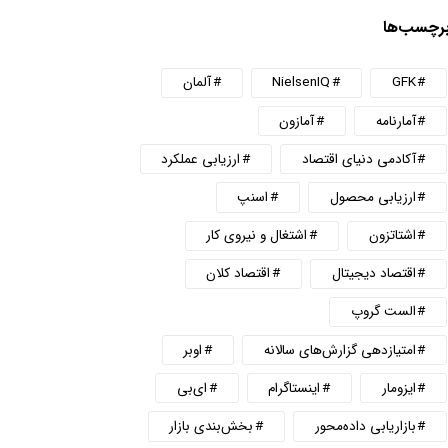
رچسب‌ها
GFK
NielsenIQ
آلمان
آمارنامه
آمازون
آکادمی دنیای اقتصاد
ارزیابی عملکرد
ارزیابی محصول
اسنپ
اشتاتزون
اشتغال و نیروی کار
اقتصاد دیجیتال
اقتصاد کلان
الست گروپ
امتیازدهی گزارش‌های سالانه
اوبر
ایزومار
اینستاگرام
ای‌بی
بازاریابی داده‌محور
بخش‌بندی بازار