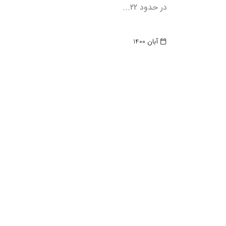
در حدود 22...
آبان 1400