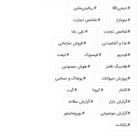
دیجی‌کالا
ریالیتی‌ماین
سوبازار
شاخص تجارت
شاخص تجارت
علی بابا
غذا و آشامیدنی
فروش سازمانی
فیدیبو
فیسبوک
لیفت
هلدینگ فاخر
هوش مصنوعی
پرورش حیوانات
پوشاک و نساجی
کانتار
کرونا
گرب
گزارش بازار
گزارش سالانه
گزارش موضوعی
یورومانیتور
یکتانت