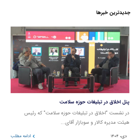
جدید‌ترین خبر‌ها
پنل اخلاق در تبلیغات حوزه سلامت
بازار
در نشست "اخلاق در تبلیغات حوزه سلامت" که رئیس
این ن
هیئت مدیره کالار و سوبازار آقای...
در بازه 
دی، 1404
ادامه مطلب
دی، 404