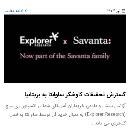
تیر 1403
ادامه مطلب
گسترش تحقیقات کاوشگر ساوانتا به بریتانیا
آژانس بینش و داده‌ی خریداران آمریکای شمالی اکسپلورر ری‌سرچ
(Explorer Research) به دنبال خرید آن توسط ساوانتا به لندن
گسترش می یابد...