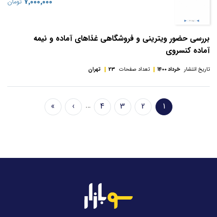
‎۷٬۰۰۰٬۰۰۰
تومان
بررسی حضور ویترینی و فروشگاهی غذاهای آماده و نیمه
آماده کنسروی
تاریخ انتشار
خرداد 1400
تعداد صفحات
23
تهران
Pagination
…
»
›
4
3
2
1
صفحه
Page
Page
Page
Next
Last
جاری
page
page