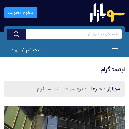
رفتن
به
سطوح عضویت
محتوای
اصلی
ثبت نام
ورود
/
Toggle navigation
اینستاگرام
سوبازار
خبر‌ها
برچسب‌ها
اینستاگرام