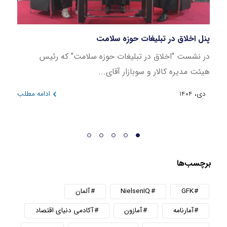
پنل اخلاق در تبلیغات حوزه سلامت
بازار
در نشست "اخلاق در تبلیغات حوزه سلامت" که رئیس
این ن
هیئت مدیره کالار و سوبازار آقای...
در بازه 
دی، 1404
ادامه مطلب
دی، 404
برچسب‌ها
GFK
NielsenIQ
آلمان
آمارنامه
آمازون
آکادمی دنیای اقتصاد