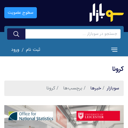
رفتن
به
سطوح عضویت
محتوای
اصلی
ثبت نام
ورود
/
Toggle navigation
کرونا
سوبازار
خبر‌ها
برچسب‌ها
کرونا