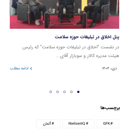
پنل اخلاق در تبلیغات حوزه سلامت
بازار
در نشست "اخلاق در تبلیغات حوزه سلامت" که رئیس
این ن
هیئت مدیره کالار و سوبازار آقای...
در بازه 
دی، 1404
ادامه مطلب
دی، 404
برچسب‌ها
GFK
NielsenIQ
آلمان