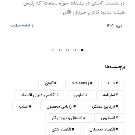
در نشست "اخلاق در تبلیغات حوزه سلامت" که رئیس
این ن
هیئت مدیره کالار و سوبازار آقای...
در بازه 
دی، 1404
ادامه مطلب
دی، 404
برچسب‌ها
GFK
NielsenIQ
آلمان
آمارنامه
آمازون
آکادمی دنیای اقتصاد
ارزیابی عملکرد
ارزیابی محصول
اسنپ
اشتاتزون
اشتغال و نیروی کار
اقتصاد دیجیتال
اقتصاد کلان