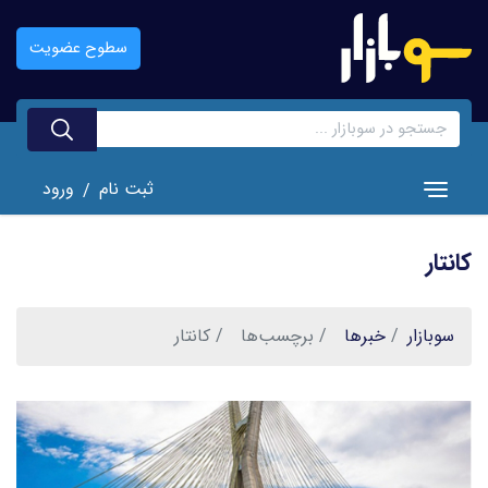
رفتن
به
سطوح عضویت
محتوای
اصلی
ثبت نام
ورود
/
Toggle navigation
کانتار
سوبازار
خبر‌ها
برچسب‌ها
کانتار