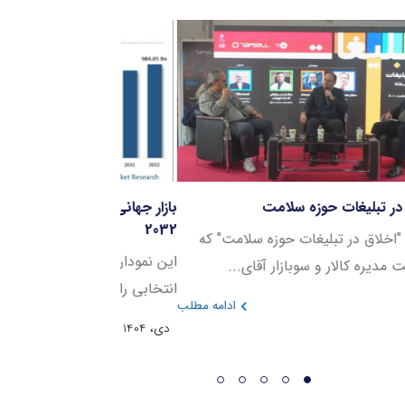
نل اخلاق در تبلیغات حوزه سلامت
بازار جهانی خدمات در
2032
ر نشست "اخلاق در تبلیغات حوزه سلامت" که
این نمودار روند رشد 
ئیس هیئت مدیره کالار و سوبازار آقای...
انتخابی را در بازه زمانی ۲۰۲۳ ت
دی، 1404
ادامه مطلب
دی، 1404