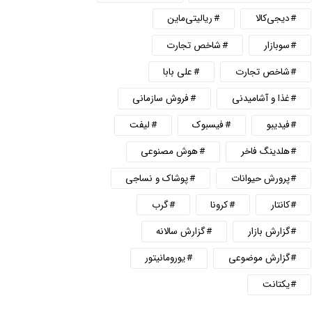
دیجی‌کالا
ریالیتی‌ماین
سوبازار
شاخص تجارت
شاخص تجارت
علی بابا
غذا و آشامیدنی
فروش سازمانی
فیدیبو
فیسبوک
لیفت
هلدینگ فاخر
هوش مصنوعی
پرورش حیوانات
پوشاک و نساجی
کانتار
کرونا
گرب
گزارش بازار
گزارش سالانه
گزارش موضوعی
یورومانیتور
یکتانت