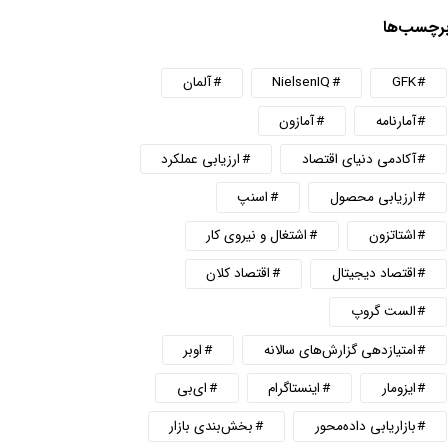
رچسب‌ها
GFK
NielsenIQ
آلمان
آمارنامه
آمازون
آکادمی دنیای اقتصاد
ارزیابی عملکرد
ارزیابی محصول
اسنپ
اشتاتزون
اشتغال و نیروی کار
اقتصاد دیجیتال
اقتصاد کلان
الست گروپ
امتیازدهی گزارش‌های سالانه
اوبر
ایزومار
اینستاگرام
ای‌بی
بازاریابی داده‌محور
بخش‌بندی بازار