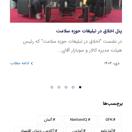
پنل اخلاق در تبلیغات حوزه سلامت
بازار
در نشست "اخلاق در تبلیغات حوزه سلامت" که رئیس
این ن
هیئت مدیره کالار و سوبازار آقای...
در بازه 
دی، 1404
ادامه مطلب
دی، 404
برچسب‌ها
GFK
NielsenIQ
آلمان
آمارنامه
آمازون
آکادمی دنیای اقتصاد