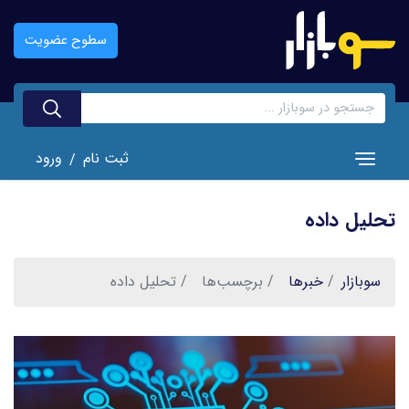
رفتن
به
سطوح عضویت
محتوای
اصلی
ثبت نام
ورود
/
Toggle navigation
تحلیل داده
سوبازار
خبر‌ها
برچسب‌ها
تحلیل داده