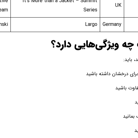
tive
It’s More than a Jacket – Summit
UK
eam
Series
nski
Largo
Germany
چه ویژگی‌هایی دارد؟
، باید:
جرای درخشان داشته باشید
فاوت باشید
د
بمانید
د