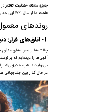
جایزه سالانه خلاقیت کانتار
در س
عادت ما
از سال 2021 این حقایق اساسی را تأیید می‌کند. و کانتار امسال شاهد ظهور برخی روندهای جدید هیجان‌انگیز بوده است.
روندهای معمول 
1
-
اتاق‌های فرار: دنی
چالش‌ها و بحران‌های مداوم 
آگهی‌ها را دیده‌ایم که بر نوس
بی‌نهایت»، «برنده دیزنی‌لند پ
در حال گذار بین چندجهانی هس