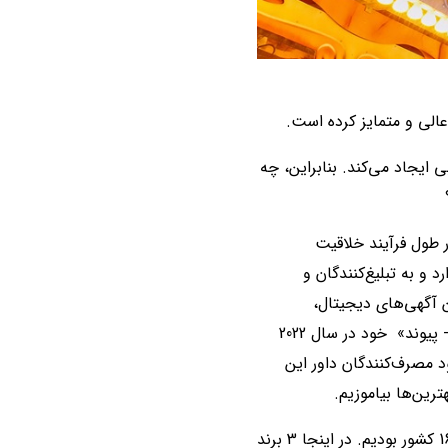
عالی و متمایز کرده است.
 ایجاد می‌کند. بنابراین، چه
 طول فرآیند خلاقیت
 و به تبلیغ‌کنندگان و
ن آگهی‌های دیجیتال،
شبکه‌های اجتماعی، تلویزیونی، چاپی و فضای باز را از بیش از 13000 آگهی که با راه‌حل آزمون «آگهی - پیوند» خود در سال 2022
د مصرف‌کنندگان داور این
ترین‌ها بیاموزیم.
در این سال، ما شاهد تبلیغات برتر از طیف گسترده‌ای از محصولات و خدمات در بیش از 20 دسته در 16 کشور بودیم. در اینجا 3 برند