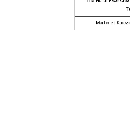
The North Face Crea
T
Martin et Karczi