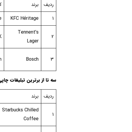
ردیف
برند
ک
e
KFC Héritage
1
Tennent's
K
2
Lager
n
Bosch
3
سه تا از برترین تبلیغات چاپ
ردیف
برند
Starbucks Chilled
1
Coffee