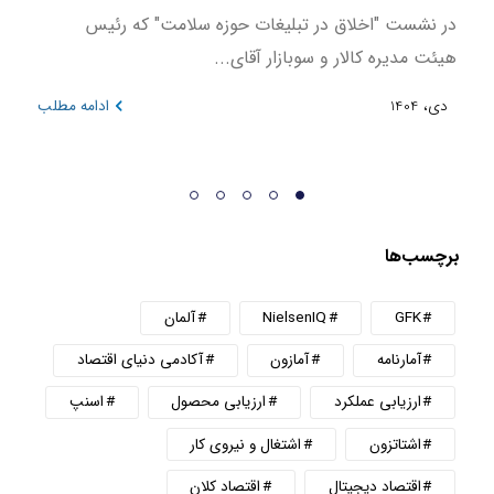
در نشست "اخلاق در تبلیغات حوزه سلامت" که رئیس
این ن
هیئت مدیره کالار و سوبازار آقای...
در بازه 
دی، 1404
ادامه مطلب
دی، 404
برچسب‌ها
GFK
NielsenIQ
آلمان
آمارنامه
آمازون
آکادمی دنیای اقتصاد
ارزیابی عملکرد
ارزیابی محصول
اسنپ
اشتاتزون
اشتغال و نیروی کار
اقتصاد دیجیتال
اقتصاد کلان