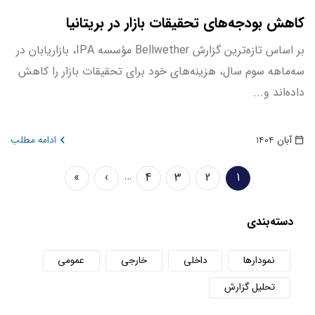
کاهش بودجه‌های تحقیقات بازار در بریتانیا
بر اساس تازه‌ترین گزارش Bellwether مؤسسه IPA، بازاریابان در
سه‌ماهه سوم سال، هزینه‌های خود برای تحقیقات بازار را کاهش
داده‌اند و...
آبان 1404
ادامه مطلب
Pagination
…
»
›
4
3
2
1
صفحه
Page
Page
Page
Next
Last
جاری
page
page
دسته‌بندی
نمودارها
داخلی
خارجی
عمومی
تحلیل گزارش