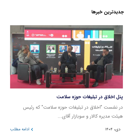
جدید‌ترین خبر‌ها
پنل اخلاق در تبلیغات حوزه سلامت
بازار
در نشست "اخلاق در تبلیغات حوزه سلامت" که رئیس
این ن
هیئت مدیره کالار و سوبازار آقای...
در بازه 
دی، 1404
ادامه مطلب
دی، 404