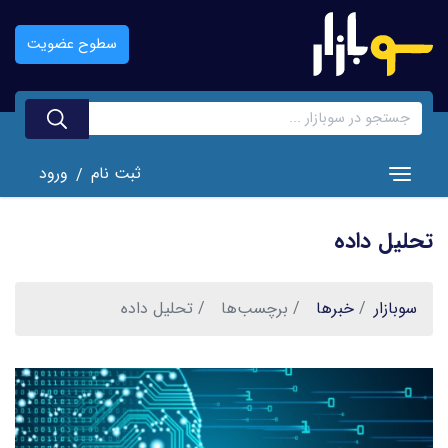
رفتن
به
سطوح عضویت
محتوای
اصلی
ثبت نام
ورود
/
Toggle navigation
تحلیل داده
سوبازار
خبر‌ها
برچسب‌ها
تحلیل داده