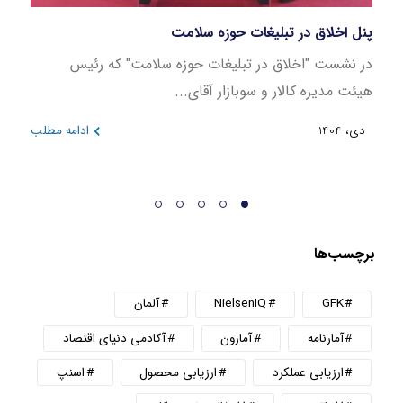
پنل اخلاق در تبلیغات حوزه سلامت
بازار
در نشست "اخلاق در تبلیغات حوزه سلامت" که رئیس
این ن
هیئت مدیره کالار و سوبازار آقای...
در بازه 
دی، 1404
ادامه مطلب
دی، 404
برچسب‌ها
GFK
NielsenIQ
آلمان
آمارنامه
آمازون
آکادمی دنیای اقتصاد
ارزیابی عملکرد
ارزیابی محصول
اسنپ