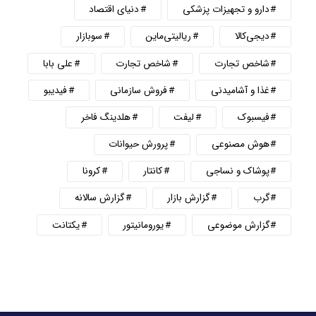
دارو و تجهیزات پزشکی
دنیای اقتصاد
دیجی‌کالا
ریالیتی‌ماین
سوبازار
شاخص تجارت
شاخص تجارت
علی بابا
غذا و آشامیدنی
فروش سازمانی
فیدیبو
فیسبوک
لیفت
هلدینگ فاخر
هوش مصنوعی
پرورش حیوانات
پوشاک و نساجی
کانتار
کرونا
گرب
گزارش بازار
گزارش سالانه
گزارش موضوعی
یورومانیتور
یکتانت