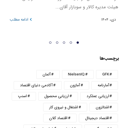
هیئت مدیره کالار و سوبازار آقای...
در بازه 
دی، 1404
ادامه مطلب
دی، 404
برچسب‌ها
GFK
NielsenIQ
آلمان
آمارنامه
آمازون
آکادمی دنیای اقتصاد
ارزیابی عملکرد
ارزیابی محصول
اسنپ
اشتاتزون
اشتغال و نیروی کار
اقتصاد دیجیتال
اقتصاد کلان