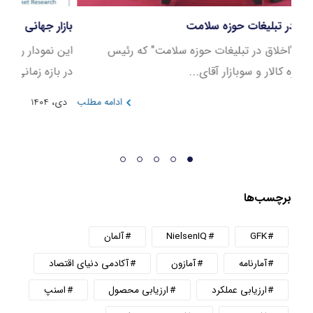
پنل اخلاق در تبلیغات حوزه سلامت
بازار
در نشست "اخلاق در تبلیغات حوزه سلامت" که رئیس
این ن
هیئت مدیره کالار و سوبازار آقای...
در بازه 
دی، 1404
ادامه مطلب
دی، 404
برچسب‌ها
GFK
NielsenIQ
آلمان
آمارنامه
آمازون
آکادمی دنیای اقتصاد
ارزیابی عملکرد
ارزیابی محصول
اسنپ