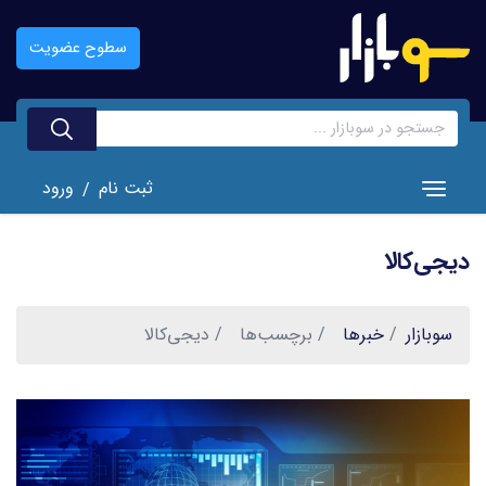
رفتن
به
سطوح عضویت
محتوای
اصلی
ثبت نام
ورود
/
Toggle navigation
دیجی‌کالا
سوبازار
خبر‌ها
برچسب‌ها
دیجی‌کالا