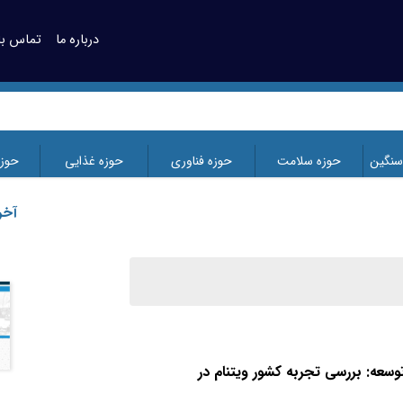
درباره ما
تماس با 
سنگین
حوزه سلامت
حوزه فناوری
حوزه غذایی
حوز
آخر
پایش بخش حقیقی اقتصاد ایران در
دی ماه سال 1404، بخش صنعت و
معدن
وسعه: بررسی تجربه کشور ویتنام در