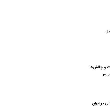
یل
ات و چالش‌ها
ت
24
ی در ایران