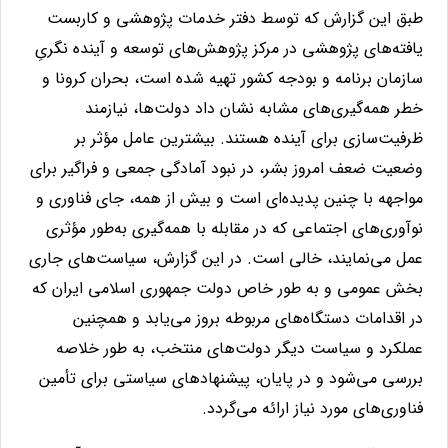
طبق این گزارش که توسط دفتر خدمات پژوهشی و کاربست
یافته‌های پژوهشی در مرکز پژوهش‌های توسعه و آینده نگریِ
سازمان برنامه و بودجه کشور تهیه شده است،
بحران
کرونا
و
خطر
همه‌گیری‌های
مشابه
نشان
داد
دولت‌ها،
نیازمند
ظرفیت‌سازی
برای
آینده
هستند. بیشترین
عامل
مؤثر
بر
وضعیت
ضعف
امروز
بشر،
در
نبود
آمادگی
جمعی
و
فراگیر
برای
مواجهه
با
چنین
پدیده‌ای است
و
بیش
از
همه،
جای
فناوری
و
نوآوری‌های
اجتماعی
که
در
مقابله
با
همه‌گیری
به‌طور
مؤثری
عمل می‌نمایند،
خالی
است
.
در
این
گزارش،
سیاست‌های
جاری
بخش
عمومی
و
به
طور
خاص
دولت
جمهوری
اسلامی
ایران
که
در
اقدامات دستگاه‌های
مربوطه
بروز
می‌یابد
و
همچنین
عملکرد
و
سیاست
دیگر
دولت‌های
منتخب،
به
طور
خلاصه
بررسی می‌شود
و
در
پایان،
پیشنهادهای
سیاستی
برای
تأمین
فناوری‌های
مورد
نیاز
ارائه
می‌گردد
.