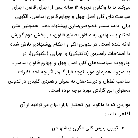
می‌كند تا با واكاوی تجربه 12 ساله پس از اجرای قانون اجرای
سياست‌های كلی اصل
چهل و چهارم قانون اساسی، الگويی
برای ادامه مسير خصوصی‌سازی پيشنهاد دهد. همچنين متن
احكام پيشنهادی به منظور اصلاح قانون، در بخش دوم گزارش
ارائه شده است. در تدوين الگو و احكام
پيشنهادی تلاش شده
تا اصلاحات راهبردی (تاكتيكی) و اجرايی (تكنيكی)، در
چارچوب سياست‌های كلی اصل چهل و چهارم قانون اساسی،
به صورت همزمان مورد توجه قرار گيرد. اگر چه اخذ نظرات
صاحب نظران و ذی‌مدخلان به عنوان راهبردی كليدی در تدوين
محتوای اين گزارش مورد توجه بوده
است.
مواردی که با دانلود این تحقیق بازار ایران می‌توانید از آن
آگاهی یابید:
تبيين رئوس كلی الگوی پيشنهادی