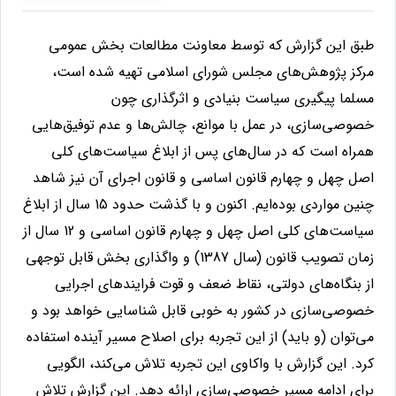
طبق این گزارش که توسط معاونت مطالعات بخش عمومی
مرکز پژوهش‌های مجلس شورای اسلامی تهیه شده است،
مسلما پيگيری سياست بنيادی و اثرگذاری چون
خصوصی‌سازی، در عمل با موانع، چالش‌ها و عدم توفيق‌هايی
همراه است كه در سال‌های پس از ابلاغ سياست‌های كلی
اصل چهل و چهارم قانون
اساسی و قانون اجرای آن نيز شاهد
چنين مواردی بوده‌ايم. اكنون و با گذشت حدود 15 سال از ابلاغ
سیاست‌های كلی اصل چهل و چهارم قانون اساسی و 12 سال از
زمان تصويب قانون
(سال 1387) و واگذاری بخش قابل توجهی
از بنگاه‌های دولتی، نقاط ضعف و قوت فرايندهای اجرايی
خصوصی‌سازی در كشور به خوبی قابل شناسايی خواهد بود و
می‌توان (و بايد) از اين تجربه برای اصلاح مسير آينده استفاده
كرد. اين گزارش با واكاوی اين تجربه تلاش می‌كند، الگويی
برای ادامه مسير
خصوصی‌سازی ارائه دهد.
اين گزارش تلاش