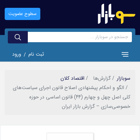
رفتن
به
سطوح عضویت
محتوای
اصلی
ثبت نام
ورود
/
Toggle navigation
سوبازار
گزارش‌ها
اقتصاد کلان
الگو و احكام پيشنهادی اصلاح قانون اجرای سياست‌های
كلی اصل چهل و چهارم (44) قانون اساسی در حوزه
خصوصی‌سازی – گزارش بازار ایران
تصویر