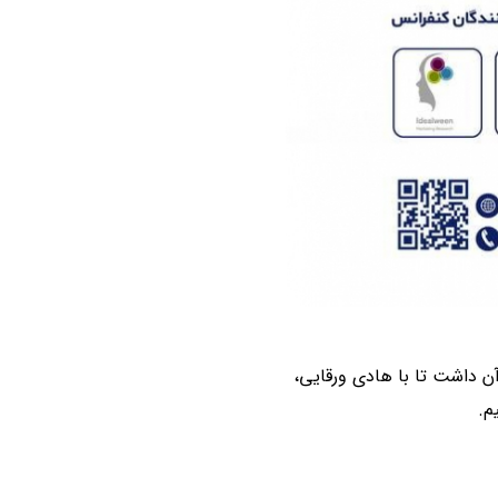
صصی تحقیقات بازاریابی مارکت وی در تاریخ اول آبان 1402، ما را بر آن داشت تا با هادی ورقایی،
م.